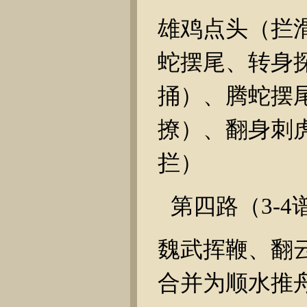
雄鸡点头（拦
蛇摆尾、转身
捅）、腾蛇摆
撩）、翻身刺
拦）
第四路（
3-4
魏武挥鞭、翻
合并为顺水推