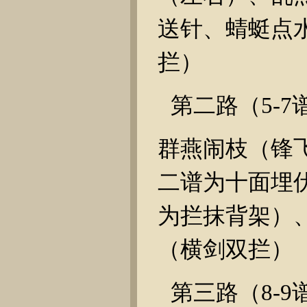
送针、蜻蜓点
拦）
第二路（
5-7
群燕闹枝（锋
二谱为十面埋
为拦抹背架）
（横剑双拦）
第三路（
8-9