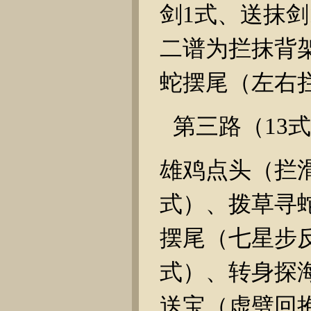
剑
1
式、送抹剑
二谱为拦抹背
蛇摆尾（左右
第三路（
13
式
雄鸡点头（拦
式）、拨草寻
摆尾（七星步
式）、转身探
送宝（虚劈回