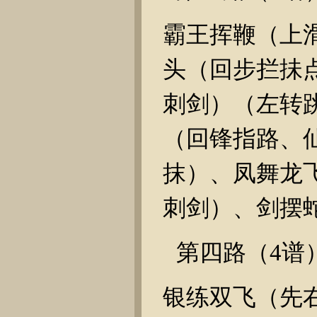
霸王挥鞭（上
头（回步拦
抺
刺剑）（左转
（回锋指路、
抹）、凤舞龙
刺剑）、剑摆
第四路（
4
谱
银练双飞（先