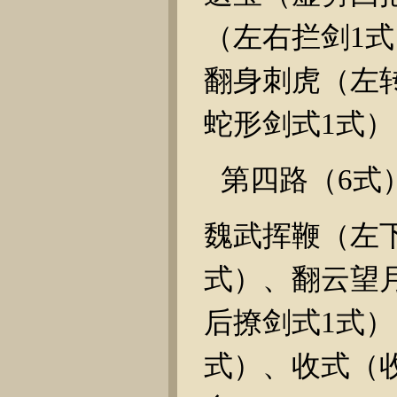
（左右拦剑
1
式
翻身刺虎（左
蛇形剑式
1
式）
第四路（
6
式
魏武挥鞭（左
式）、翻云望
后撩剑式
1
式）
式）、收式（