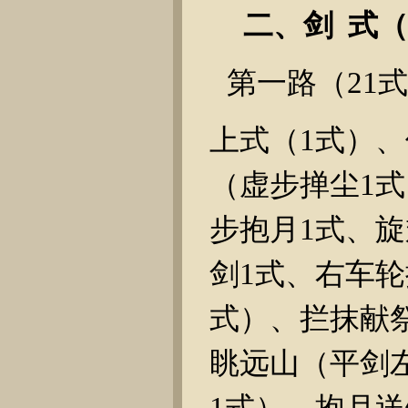
二、剑
式（
第一路（
21
式
上式（
1
式）、
（虚步掸尘
1
式
步抱月
1
式、旋
剑
1
式、右车轮
式）、拦抹献
眺远山（平剑
1
式）、抱月送