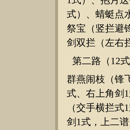
式）、蜻蜓点
祭宝（竖拦避
剑双拦（左右
第二路（
12
式
群燕闹枝（锋
式、右上角剑
1
（交手横拦式
1
剑
1
式，上二谱