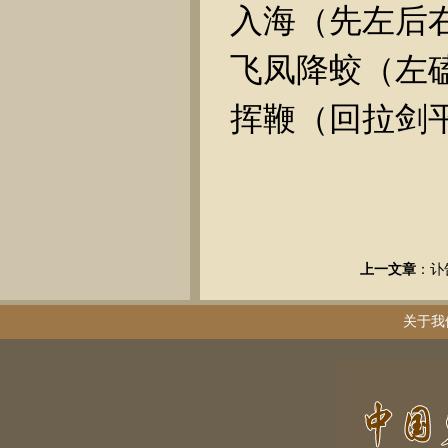
入海（先左后
飞凤降蛟（左
挥鞭（回拉
剑
上一文章
：
讣
关于我