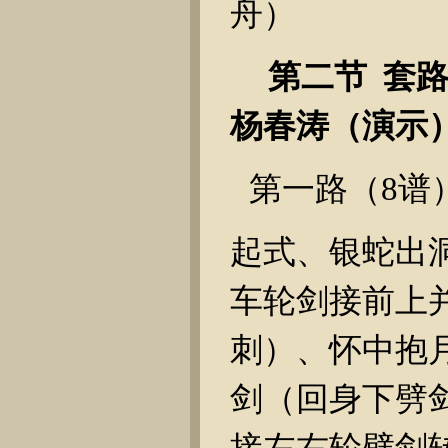
舟）
第二节
套
杨春涛（演示
第一路（
8
谱
起式、银蛇出
车轮剑接前上
刺）、怀中抱
剑（回身下劈
接左右轮劈剑